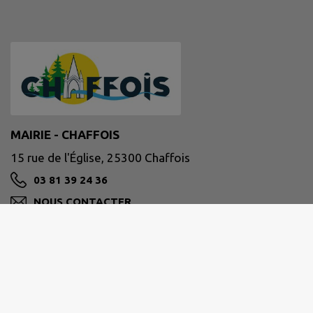
MAIRIE - CHAFFOIS
15 rue de l'Église, 25300 Chaffois
03 81 39 24 36
NOUS CONTACTER
M'Y RENDRE
www.chaffois.fr/