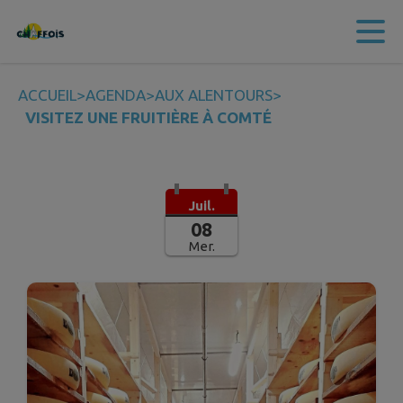
Contenu
Menu
Recherche
Pied de page
ACCUEIL
>
AGENDA
>
AUX ALENTOURS
>
VISITEZ UNE FRUITIÈRE À COMTÉ
Juil.
08
Mer.