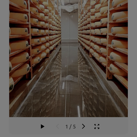
1
/
5