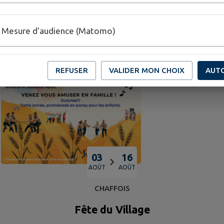
Mesure d'audience (Matomo)
REFUSER
VALIDER MON CHOIX
AUT
03
16
AOÛT
AOÛT
CHAFFOIS
Fête du Village