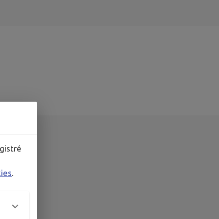
gistré
RE
kies
.