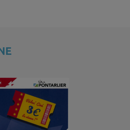
NE
Biblioth