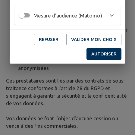
IntraMuros SAS : édition et hébergement du
site internet
Localisation : Serveurs hébergés par AWS
Mesure d'audience (Matomo)
France, situés en France
Mission : maintenance technique, hébergement
sécurisé
REFUSER
VALIDER MON CHOIX
Matomo: solution de mesure d'audience
Localisation : Auto-hébergée
AUTORISER
Mission : statistiques de fréquentation
anonymisées
Ces prestataires sont liés par des contrats de sous-
traitance conformes à l'article 28 du RGPD et
s'engagent à garantir la sécurité et la confidentialité
de vos données.
Vos données ne font l'objet d'aucune cession ou
vente à des fins commerciales.