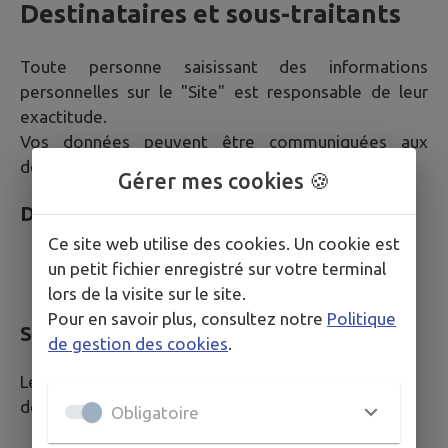
Destinataires et sous-traitants
Toute personne saisissant des informations
personnelles sur le "Site" est responsable de leur
exactitude.
Vos données peuvent être communiquées aux
destinataires suivants.
Gérer mes cookies 🍪
Destinataires internes
Ce site web utilise des cookies. Un cookie est
Services de la Mairie compétents selon la
un petit fichier enregistré sur votre terminal
nature de votre demande
lors de la visite sur le site.
Pour en savoir plus, consultez notre
Politique
Sous-traitants et prestataires techniques
de gestion des cookies
.
Les sous-traitants suivants peuvent accéder à vos
données dans le cadre strict de leurs missions :
Obligatoire