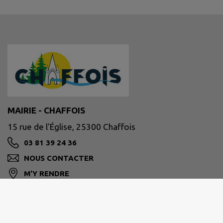
MAIRIE - CHAFFOIS
15 rue de l'Église, 25300 Chaffois
03 81 39 24 36
NOUS CONTACTER
M'Y RENDRE
www.chaffois.fr/