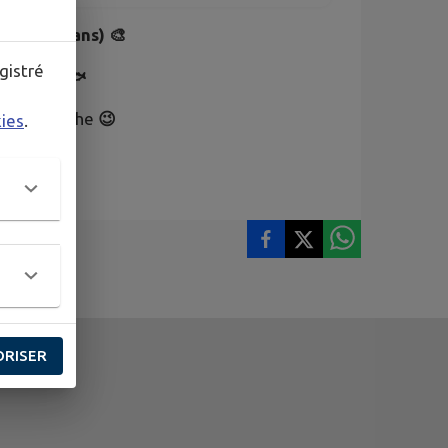
ts (6-12 ans) 🎨
gistré
 la Mer" 🐟
sur l'affiche
😉
kies
.
ORISER