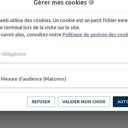
Gérer mes cookies 🍪
Stage créatif pour enfan
web utilise des cookies. Un cookie est un petit fichier enre
🐠
"Bienvenue sous
e terminal lors de la visite sur le site.
Toutes les informations 
 savoir plus, consultez notre
Politique de gestion des coo
Obligatoire
Mesure d'audience (Matomo)
REFUSER
VALIDER MON CHOIX
AUT