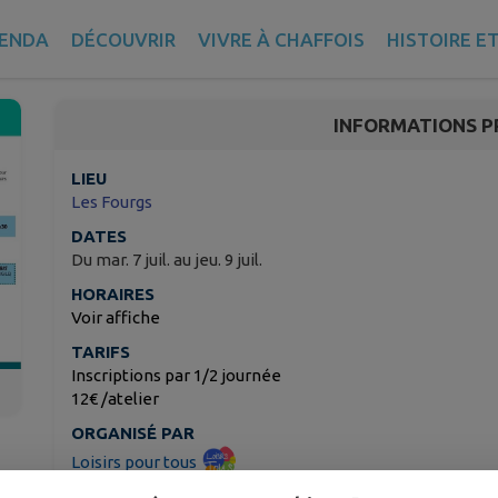
Stage créatif enfants
ENDA
DÉCOUVRIR
VIVRE À CHAFFOIS
HISTOIRE E
Les Fourgs
INFORMATIONS P
LIEU
Les Fourgs
DATES
Du mar. 7 juil. au jeu. 9 juil.
HORAIRES
Voir affiche
TARIFS
Inscriptions par 1/2 journée
12€ /atelier
ORGANISÉ PAR
Loisirs pour tous