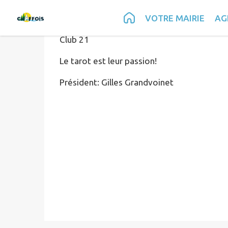
CLUB 21
Contenu
Menu
Recherche
Pied de page
VOTRE MAIRIE
AG
Club 21
Le tarot est leur passion!
Président: Gilles Grandvoinet