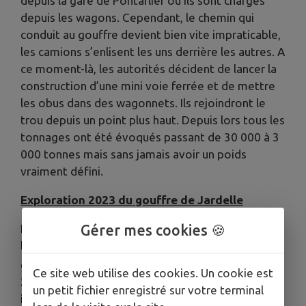
depuis la gare de Pontarlier où ils sont chargés
depuis les wagons. Cependant, le chemin qui
conduit au gouffre devient bien vite impraticable,
les camions s’enlisent les uns derrière les autres. A
ce moment-là, les autorités décident de lancer la
construction d’une mini voie ferrée et de mettre
les obus dans des wagonnets. Ils rejoindront le
trou depuis un point plus haut. Depuis lors tous les
tonnages ont été évoqués passant de 30 000 à 3
000 tonnes mais sans jamais avoir un poids
vraiment défini.
Exploration 2023 du gouffre de Jardelle
Gérer mes cookies 🍪
Initiée par la commune dès le mois de février,
l’exploration du gouffre de Jardelle s’est
er
déroulée le 30 août et les 1
, 2 et 3 septembre
Ce site web utilise des cookies. Un cookie est
2023 en collaboration avec de nombreux
un petit fichier enregistré sur votre terminal
intervenants.