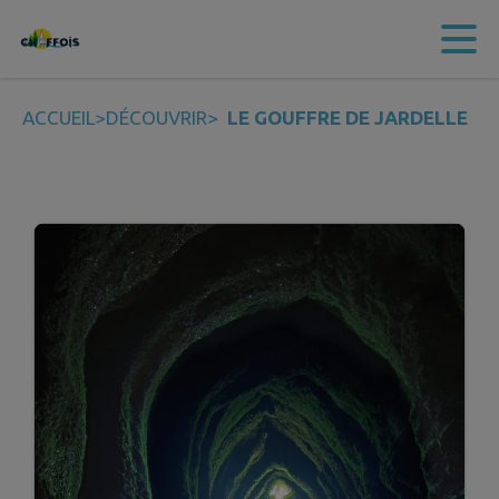
Contenu
Menu
Recherche
Pied de page
ACCUEIL
>
DÉCOUVRIR
>
LE GOUFFRE DE JARDELLE