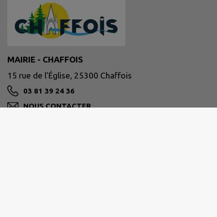
MAIRIE - CHAFFOIS
15 rue de l'Église, 25300 Chaffois
03 81 39 24 36
NOUS CONTACTER
M'Y RENDRE
www.chaffois.fr/
Site réalisé par
IntraMuros SAS
|
Mentions légales
|
CGU
|
Politique de confidentialité