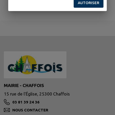
AUTORISER
MAIRIE - CHAFFOIS
15 rue de l'Église, 25300 Chaffois
03 81 39 24 36
NOUS CONTACTER