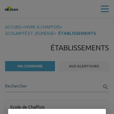
Contenu
Menu
Recherche
Pied de page
ACCUEIL
>
VIVRE À CHAFFOIS
>
SCOLARITÉ ET JEUNESSE
>
ÉTABLISSEMENTS
ÉTABLISSEMENTS
MA COMMUNE
AUX ALENTOURS
FILTRE ACTIF
Rechercher
3 établissement scolaire trouvées.
Ecole de Chaffois