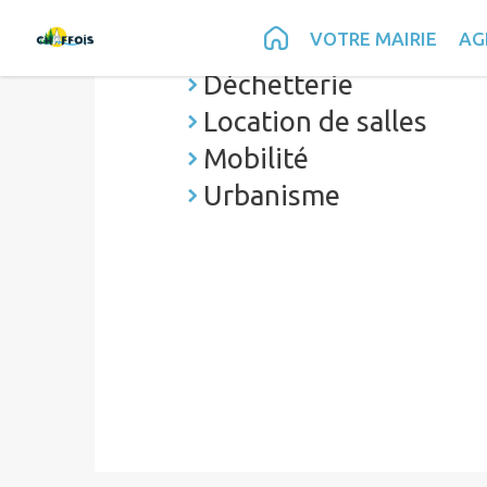
Contenu
Menu
Recherche
Pied de page
VOTRE MAIRIE
AG
Cimetière
Déchetterie
Location de salles
Mobilité
Urbanisme